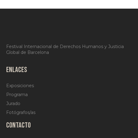
Festival Internacional de Derechos Humanos y Justicia
Global de Barcelona
ENLACES
Exposiciones
Programa
Jurado
Fotógrafos/as
CONTACTO
bcndhphoto@gmail.com