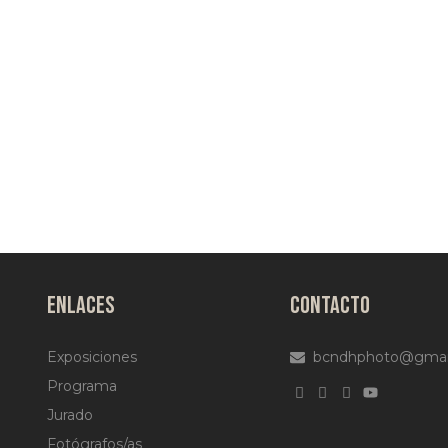
ENLACES
CONTACTO
Exposiciones
bcndhphoto@gmai
Programa
Jurado
Fotógrafos/as