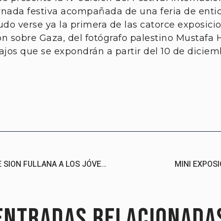
rnada festiva acompañada de una feria de entid
do verse ya la primera de las catorce exposic
ón sobre Gaza, del fotógrafo palestino Mustafa 
ajos que se expondrán a partir del 10 de diciemb
TALLER DE FOTOGRAFÍA DE CALLE CON MÓVIL DE SION FULLANA A LOS JÓVENES DE LLAR D’OPORTUNITATS
MINI EXPOS
Entradas relacionada