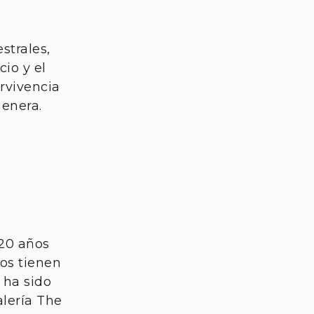
strales,
io y el
ervivencia
genera.
20 años
os tienen
 ha sido
alería The