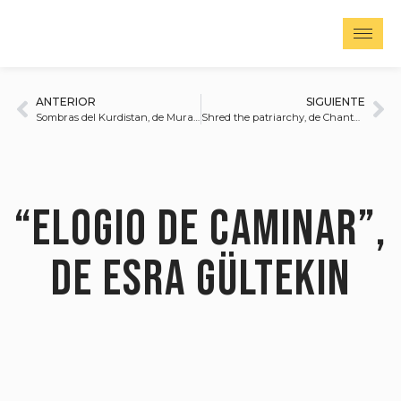
ANTERIOR
SIGUIENTE
Sombras del Kurdistan, de Murat Yazar
Shred the patriarchy, de Chantal Pinzi
“Elogio de caminar”,
de Esra Gültekin