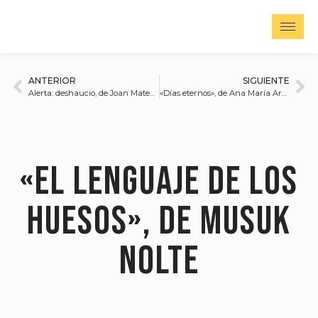
ANTERIOR
SIGUIENTE
Alerta: deshaucio, de Joan Mateu Parra
«Días eternos», de Ana María Arévalo
«El Lenguaje de los
huesos», de Musuk
Nolte